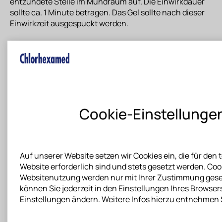
entzündete Stelle im Mundraum auf. Die Einwirkdauer
sollte ca. 1 Minute betragen. Das Gel sollte nach dieser
Einwirkzeit ausgespuckt werden.
Verfärbungen der Zähne sind
vorübergehend:
                    Cookie-Einstellungen

Bei der Anwendung der Chlorhexamed-Produkte
können Verfärbungen an Zähnen und Zahnfleisch
auftreten. Diese sind
nicht dauerhaft
und können
größtenteils durch einen reduzierten Konsum von stark
Auf unserer Website setzen wir Cookies ein, die für den
färbenden Lebensmitteln und Getränken, wie z.B. Tee,
Website erforderlich sind und stets gesetzt werden. Cook
Kaffe oder Rotwein verhindert werden. In hartnäckigen
Websitenutzung werden nur mit Ihrer Zustimmung gesetz
Fällen hilft intensives Putzen oder eine professionelle
können Sie jederzeit in den Einstellungen Ihres Browser
Reinigung durch den Zahnarzt.
Einstellungen ändern. Weitere Infos hierzu entnehmen S
Cookie Erklärung.