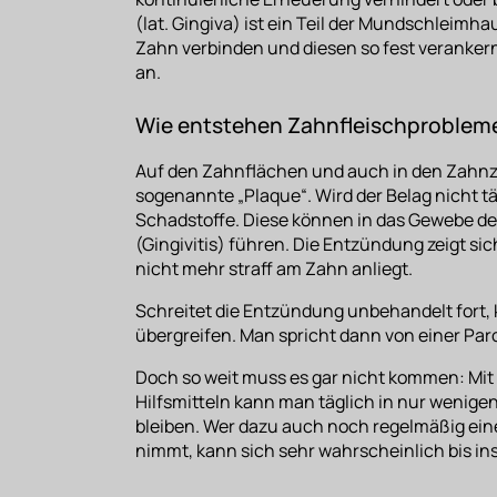
(lat. Gingiva) ist ein Teil der Mundschleimha
Zahn verbinden und diesen so fest verankern.
an.
Wie entstehen Zahnfleischproblem
Auf den Zahnflächen und auch in den Zahnzw
sogenannte „Plaque“. Wird der Belag nicht tä
Schadstoffe. Diese können in das Gewebe de
(Gingivitis) führen. Die Entzündung zeigt s
nicht mehr straff am Zahn anliegt.
Schreitet die Entzündung unbehandelt fort,
übergreifen. Man spricht dann von einer
Paro
Doch so weit muss es gar nicht kommen: Mit
Hilfsmitteln kann man täglich in nur wenig
bleiben. Wer dazu auch noch regelmäßig ein
nimmt, kann sich sehr wahrscheinlich bis ins