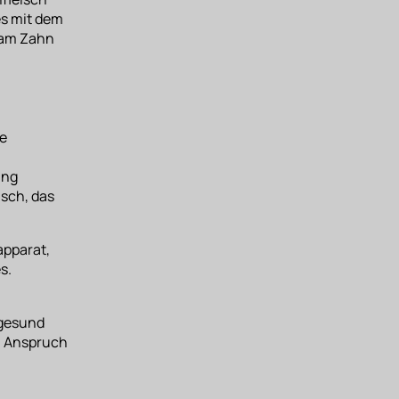
es mit dem
f am Zahn
ie
ung
isch, das
apparat,
es.
 gesund
in Anspruch