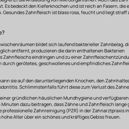
ut. Es bedeckt den Kieferknochen und ist reich an Fasern, die 
 Gesundes Zahnfleisch ist blass rosa, feucht und liegt straf
e?
ischenräumen bildet sich laufend bakterieller Zahnbelag, d
glich entfernt, produzieren die darin enthaltenen Bakterien
s Zahnfleischs eindringen und zu einer
Zahnfleischentzünd
ich durch gerötetes, geschwollenes und empfindliches Zahnfle
 kann sie auf den darunterliegenden Knochen, den Zahnhalte
dontitis
. Schlimmstenfalls führt diese zum Verlust des Zahn
 einer gründlichen häuslichen
Mundhygiene
und verfügbaren
en Minuten dazu beitragen, dass Zähne und Zahnfleisch lange
e professionelle Zahnreinigung (PZR) in der Zahnarztpraxis 
 hohe Alter über ein schönes und kräftiges Gebiss freuen.