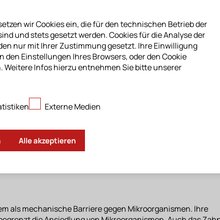
•
Weiter scrollen
etzen wir Cookies ein, die für den technischen Betrieb der
sind und stets gesetzt werden. Cookies für die Analyse der
n nur mit Ihrer Zustimmung gesetzt. Ihre Einwilligung
enswertes
/
Die gesunde Mundschleimhaut
in den Einstellungen Ihres Browsers, oder den Cookie
. Weitere Infos hierzu entnehmen Sie bitte unserer
Mundschleimhaut
atistiken
Externe Medien
Mundhöhle aus. Sie ist ein faszinierendes Multitalent. Je n
e jeweiligen Anforderungen angepasst.
n
Alle akzeptieren
ispielsweise die Geschmackspapillen ein. Darüber hinaus ver
mit einem dünnen, schützenden Film überziehen, dem Speichel
flüssen und ist darüber hinaus an der Verdauung beteiligt.
m als mechanische Barriere gegen Mikroorganismen. Ihre
 begrenzt die Ansiedlung von Mikroorganismen. Auch das Zahn