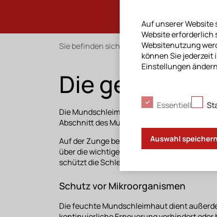
Auf unserer Website s
Website erforderlich 
Websitenutzung werde
Sie befinden sich hier
/
Chlorhexamed
/
Wiss
können Sie jederzeit 
Einstellungen ändern
Die gesunde 
Cookie Erklärung.
Essentiell
St
Die Mundschleimhaut kleidet unsere gesamte 
Abschnitt des Mundes ist sie perfekt auf di
Auswahl speicher
Auf der Zunge bettet die Mundschleimhaut be
über die wichtigen Speicheldrüsen, die sie 
schützt die Schleimhaut vor schädlichen Ein
Schutz vor Mikroorganismen
Die feuchte Mundschleimhaut dient außerde
kontinuierliche Erneuerung verhindert oder