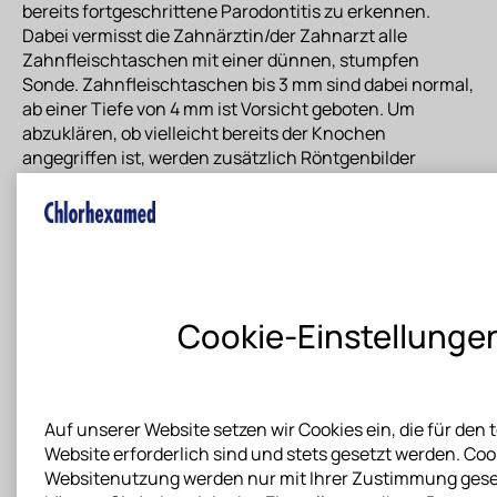
bereits fortgeschrittene Parodontitis zu erkennen.
Dabei vermisst die Zahnärztin/der Zahnarzt alle
Zahnfleischtaschen mit einer dünnen, stumpfen
Sonde. Zahnfleischtaschen bis 3 mm sind dabei normal,
ab einer Tiefe von 4 mm ist Vorsicht geboten. Um
abzuklären, ob vielleicht bereits der Knochen
angegriffen ist, werden zusätzlich Röntgenbilder
angefertigt.
Wie wird Parodontitis behandelt?
Die falsche Meinung, dass Parodontitis gar nicht
erfolgreich behandelt werden kann, ist leider nach wie
                    Cookie-Einstellungen

vor weit verbreitet. Aber das ist nicht richtig!
Mittlerweile stehen eine Vielzahl unterschiedlicher
Behandlungsmethoden zur Verfügung. Je nach der
Schwere der Entzündung und der vielleicht bereits
Auf unserer Website setzen wir Cookies ein, die für den
entstandenen Schäden am Zahnhalteapparat, wird Ihre
Website erforderlich sind und stets gesetzt werden. Cook
Zahnärztin/Ihr Zahnarzt die Behandlung individuell auf
Websitenutzung werden nur mit Ihrer Zustimmung gesetz
Ihre Erkrankung abstimmen.